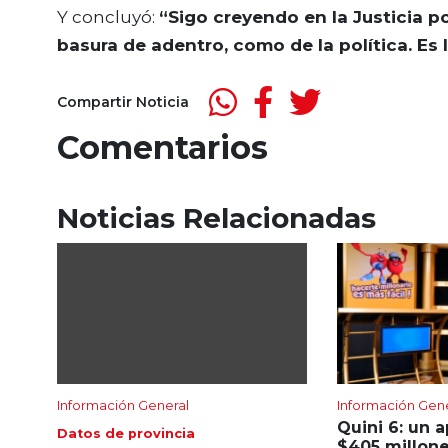
Y concluyó:
“Sigo creyendo en la Justicia p
basura de adentro, como de la política. Es 
Compartir Noticia
Comentarios
Noticias Relacionadas
Información General
Información Gen
Quini 6: un 
Datos de provincia
$405 millone