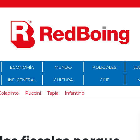
ECONOMÍA
MUNDO
POLICIALES
JU
INF. GENERAL
CULTURA
CINE
Colapinto
Puccini
Tapia
Infantino