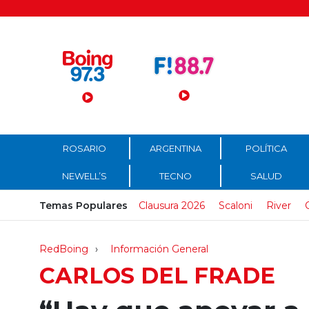
Menú Principal
ROSARIO
ARGENTINA
POLÍTICA
NEWELL’S
TECNO
SALUD
Temas Populares
Clausura 2026
Scaloni
River
RedBoing
Información General
CARLOS DEL FRADE