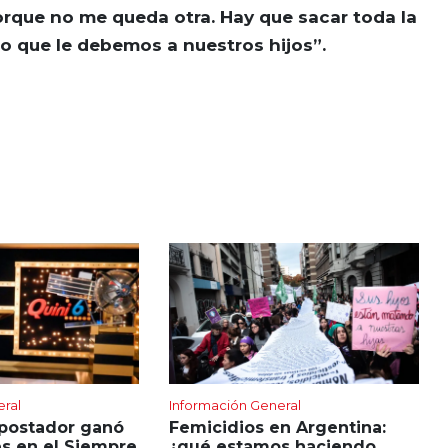
flecha
orque no me queda otra. Hay que sacar toda la
arriba/abajo
lo que le debemos a nuestros hijos”.
para
aumentar
o
disminuir
el
volumen.
eral
Información General
apostador ganó
Femicidios en Argentina:
s en el Siempre
¿qué estamos haciendo