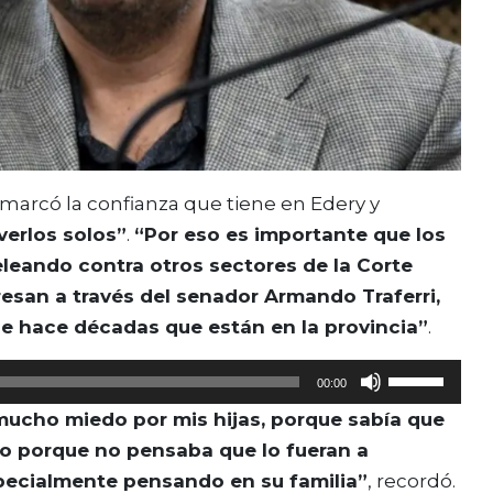
emarcó la confianza que tiene en Edery y
verlos solos”
.
“Por eso es importante que los
eando contra otros sectores de la Corte
esan a través del senador Armando Traferri,
ue hace décadas que están en la provincia”
.
Utiliza
00:00
las
mucho miedo por mis hijas, porque sabía que
teclas
mo porque no pensaba que lo fueran a
de
pecialmente pensando en su familia”
, recordó.