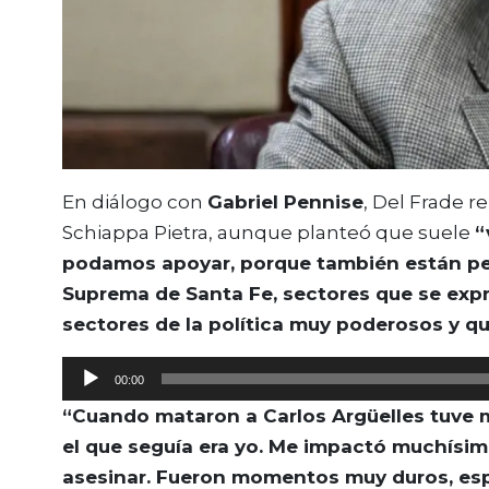
En diálogo con
Gabriel Pennise
, Del Frade r
Schiappa Pietra, aunque planteó que suele
“
podamos apoyar, porque también están pel
Suprema de Santa Fe, sectores que se expr
sectores de la política muy poderosos y q
Reproductor
00:00
de
“Cuando mataron a Carlos Argüelles tuve 
audio
el que seguía era yo. Me impactó muchísi
asesinar. Fueron momentos muy duros, es