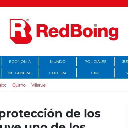
ECONOMÍA
MUNDO
POLICIALES
JU
INF. GENERAL
CULTURA
CINE
gico
Quirno
Villaruel
protección de los
uye uno de los