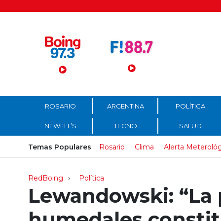
Menú Principal
ROSARIO
ARGENTINA
POLÍTICA
NEWELL’S
TECNO
SALUD
Temas Populares
Rosario
Clima
Alerta Meteroló
RedBoing
Política
Lewandowski: “La 
humedales constit