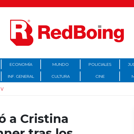
ECONOMÍA
MUNDO
POLICIALES
JU
INF. GENERAL
CULTURA
CINE
IV
 a Cristina
ner tras los