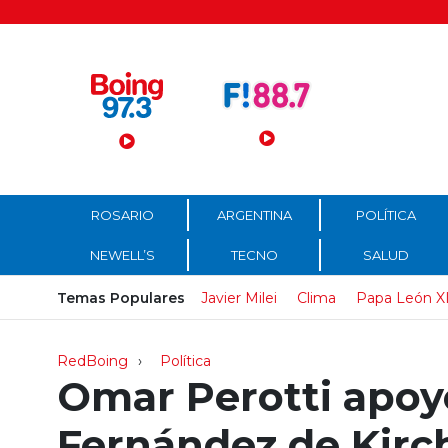
Menú Principal
ROSARIO
ARGENTINA
POLÍTICA
NEWELL’S
TECNO
SALUD
Temas Populares
Javier Milei
Clima
Papa León X
RedBoing
Política
Omar Perotti apoyó
Fernández de Kirch