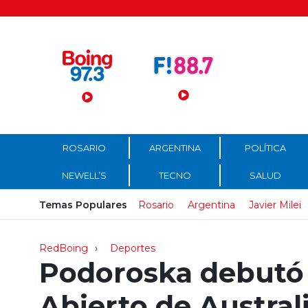
Menú Principal
ROSARIO
ARGENTINA
POLÍTICA
NEWELL’S
TECNO
SALUD
Temas Populares
Rosario
Argentina
Javier Milei
RedBoing
Deportes
Podoroska debutó 
Abierto de Austral