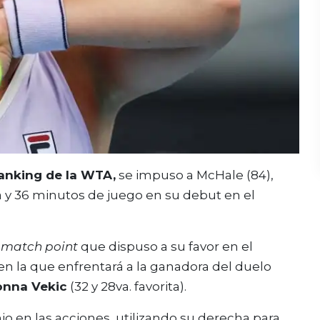
ranking de la WTA,
se impuso a McHale (84),
 y 36 minutos de juego en su debut en el
o
match point
que dispuso a su favor en el
 en la que enfrentará a la ganadora del duelo
nna Vekic
(32 y 28va. favorita).
nio en las acciones, utilizando su derecha para