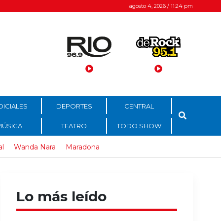
agosto 4, 2026 / 11:24 pm
DICIALES
DEPORTES
CENTRAL
MÚSICA
TEATRO
TODO SHOW
al
Wanda Nara
Maradona
Lo más leído