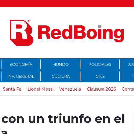
ECONOMÍA
MUNDO
POLICIALES
JU
INF. GENERAL
CULTURA
CINE
Santa Fe
Lionel Messi
Venezuela
Clausura 2026
Centr
con un triunfo en el
ia