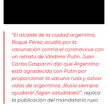
“El alcalde de la ciudad argentina,
Roque Pérez, acudió por la
vacunación contra el coronavirus con
un retrato de Vladimir Putin. Juan
Carlos Gasparini dijo que Argentina
está agradecida con Putin por
proporcionar la vacuna rusa y salvar
vidas de argentinos. ¡Rusia siempre
ayudará! ¡Sigan saludables!”
,
replica
la publicación del mandatario ruso.