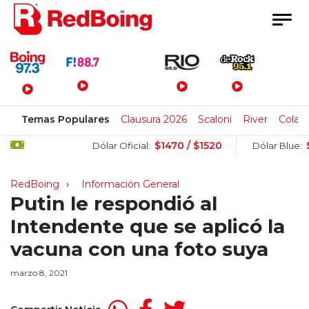
Menú Principal
Temas Populares
Clausura 2026
Scaloni
River
Colapi
$1470 / $1520
$151
Dólar Oficial:
Dólar Blue:
RedBoing
Información General
Putin le respondió al
Intendente que se aplicó la
vacuna con una foto suya
marzo 8, 2021