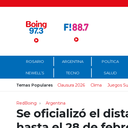
Menú Principal
ROSARIO
ARGENTINA
POLÍTICA
NEWELL’S
TECNO
SALUD
Temas Populares
Clausura 2026
Clima
Juegos Su
RedBoing
Argentina
Se oficializó el di
hasta el 28 de feb