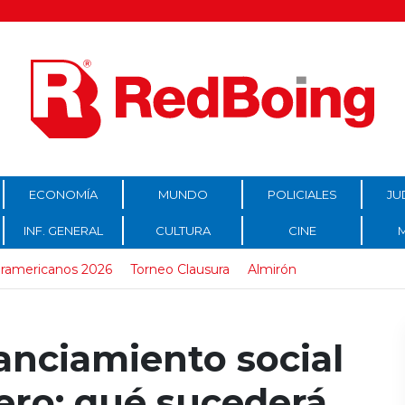
ECONOMÍA
MUNDO
POLICIALES
JU
INF. GENERAL
CULTURA
CINE
ramericanos 2026
Torneo Clausura
Almirón
stanciamiento social
rero: qué sucederá