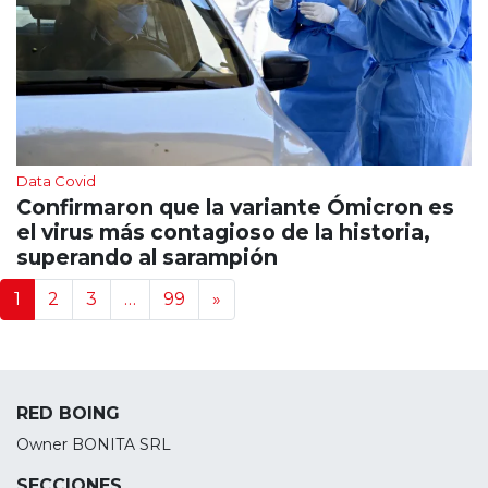
Data Covid
Confirmaron que la variante Ómicron es
el virus más contagioso de la historia,
superando al sarampión
Navegación de noticias
1
2
3
…
99
»
RED BOING
Owner BONITA SRL
SECCIONES