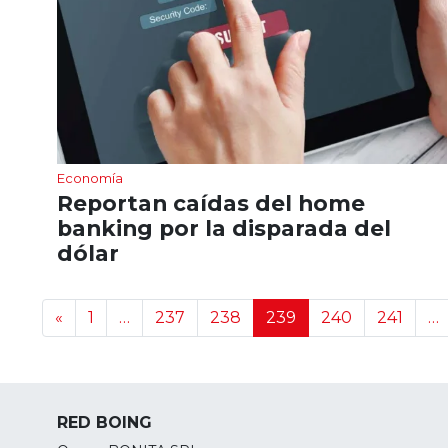
Economía
Reportan caídas del home
banking por la disparada del
dólar
Navegación de noticias
«
1
…
237
238
239
240
241
…
RED BOING