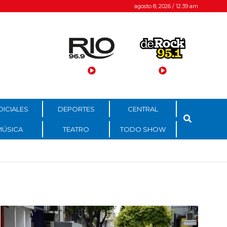
agosto 8, 2026 / 12:39 am
DICIALES
DEPORTES
CENTRAL
MÚSICA
TEATRO
TODO SHOW