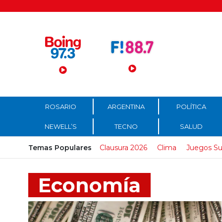
Menú Principal
ROSARIO
ARGENTINA
POLÍTICA
NEWELL’S
TECNO
SALUD
Temas Populares
Clausura 2026
Clima
Juegos Su
Economía