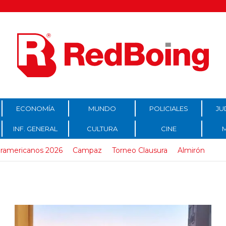
ECONOMÍA
MUNDO
POLICIALES
JU
INF. GENERAL
CULTURA
CINE
ramericanos 2026
Campaz
Torneo Clausura
Almirón