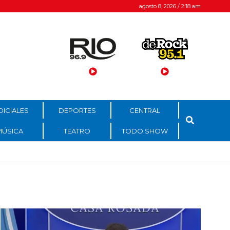
agosto 8, 2026 / 2:18 am
DICIALES
DEPORTES
CENTRAL
MÚSICA
TEATRO
TODO SHOW