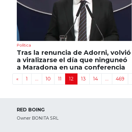
Política
Tras la renuncia de Adorni, volvió
a viralizarse el día que ninguneó
a Maradona en una conferencia
Navegación de noticias
«
1
…
10
11
12
13
14
…
469
RED BOING
Owner BONITA SRL