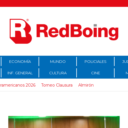
ECONOMÍA
MUNDO
POLICIALES
JU
INF. GENERAL
CULTURA
CINE
ramericanos 2026
Torneo Clausura
Almirón