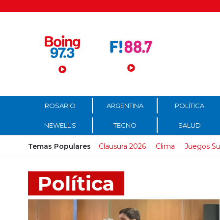
Menú Principal
ROSARIO
ARGENTINA
POLÍTICA
NEWELL’S
TECNO
SALUD
Temas Populares
Clausura 2026
Clima
Juegos Su
Política