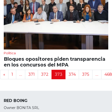
Política
Bloques opositores piden transparencia
en los concursos del MPA
Navegación de noticias
«
1
…
371
372
373
374
375
…
468
RED BOING
Owner BONITA SRL