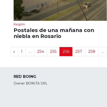
Región
Postales de una mañana con
niebla en Rosario
Navegación de noticias
«
1
…
254
255
256
257
258
…
RED BOING
Owner BONITA SRL