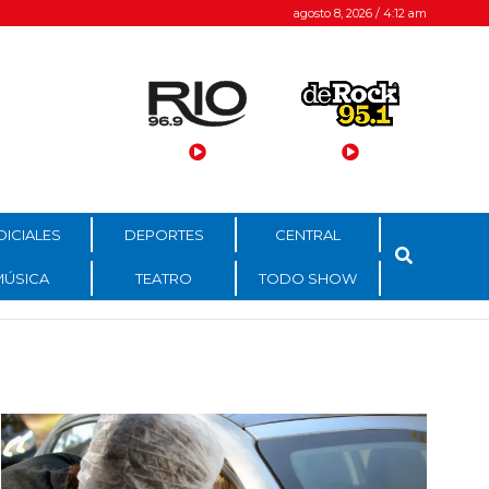
agosto 8, 2026 / 4:12 am
DICIALES
DEPORTES
CENTRAL
MÚSICA
TEATRO
TODO SHOW