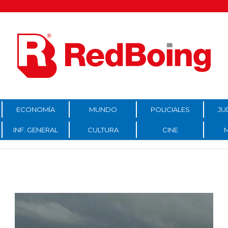
ECONOMÍA
MUNDO
POLICIALES
JU
INF. GENERAL
CULTURA
CINE