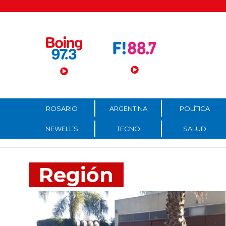
Menú Principal
ROSARIO
ARGENTINA
POLÍTICA
NEWELL’S
TECNO
SALUD
Región