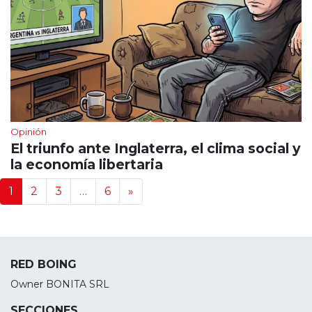
Opinión
El triunfo ante Inglaterra, el clima social y
la economía libertaria
Navegación de noticias
1
2
3
…
6
»
RED BOING
Owner BONITA SRL
SECCIONES