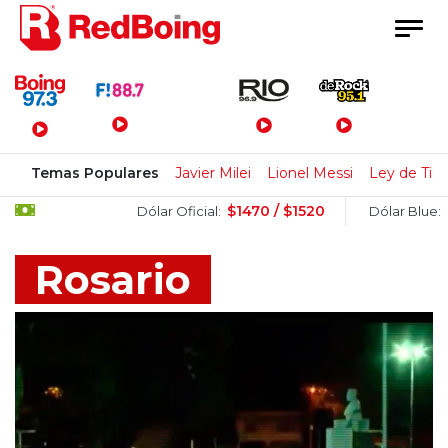
Menú Principal
Temas Populares
Javier Milei
Lionel Messi
Ley de Tier
$1470 / $1520
$1520 / $1
Dólar Oficial:
Dólar Blue:
Rosario