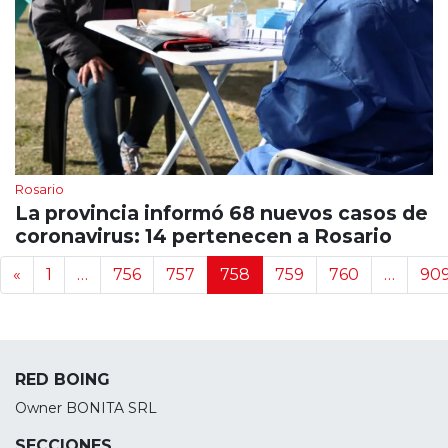
Rosario
La provincia informó 68 nuevos casos de
coronavirus: 14 pertenecen a Rosario
Navegación de noticias
«
1
…
756
757
758
759
760
…
90
RED BOING
Owner BONITA SRL
SECCIONES