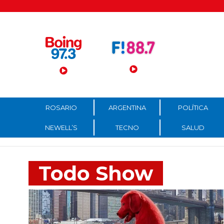
Menú Principal
ROSARIO
ARGENTINA
POLÍTICA
NEWELL’S
TECNO
SALUD
Todo Show