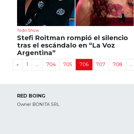
Todo Show
Stefi Roitman rompió el silencio
tras el escándalo en “La Voz
Argentina”
Navegación de noticias
«
1
…
704
705
706
707
708
…
RED BOING
Owner BONITA SRL