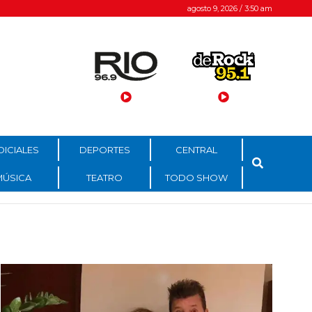
agosto 9, 2026 / 3:50 am
DICIALES
DEPORTES
CENTRAL
MÚSICA
TEATRO
TODO SHOW