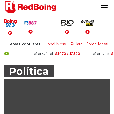
Menú Principal
Temas Populares
Lionel Messi
Pullaro
Jorge Messi
$1470 / $1520
$1505 / $
Dólar Oficial:
Dólar Blue:
Política