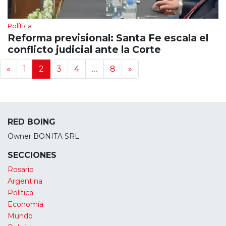
Política
Reforma previsional: Santa Fe escala el
conflicto judicial ante la Corte
Navegación de noticias
«
1
2
3
4
…
8
»
RED BOING
Owner BONITA SRL
SECCIONES
Rosario
Argentina
Política
Economía
Mundo