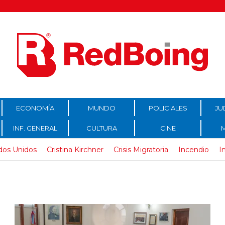
ECONOMÍA
MUNDO
POLICIALES
JU
INF. GENERAL
CULTURA
CINE
dos Unidos
Cristina Kirchner
Crisis Migratoria
Incendio
I