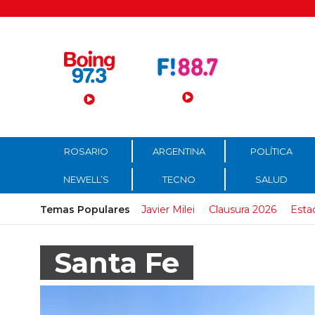
Menú Principal
ROSARIO
ARGENTINA
POLÍTICA
NEWELL’S
TECNO
SALUD
Temas Populares
Javier Milei
Clausura 2026
Esta
Santa Fe