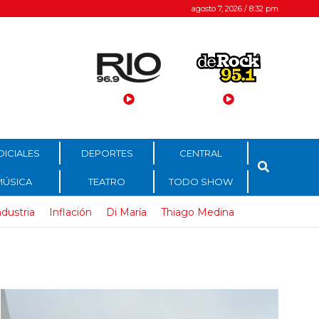
agosto 7, 2026 / 8:32 pm
DICIALES
DEPORTES
CENTRAL
MÚSICA
TEATRO
TODO SHOW
ndustria
Inflación
Di María
Thiago Medina