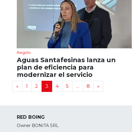
Región
Aguas Santafesinas lanza un
plan de eficiencia para
modernizar el servicio
Navegación de noticias
«
1
2
3
4
5
…
8
»
RED BOING
Owner BONITA SRL