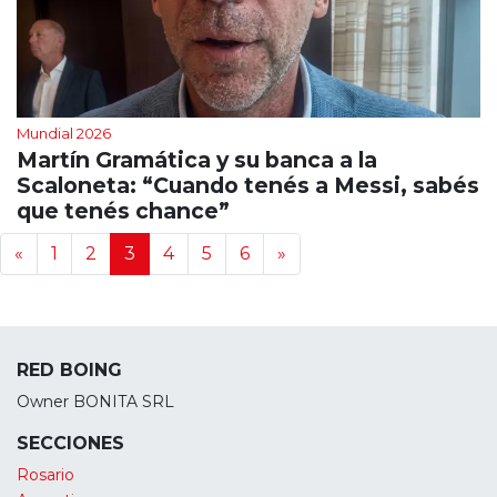
Mundial 2026
Martín Gramática y su banca a la
Scaloneta: “Cuando tenés a Messi, sabés
que tenés chance”
Navegación de noticias
«
1
2
3
4
5
6
»
RED BOING
Owner BONITA SRL
SECCIONES
Rosario