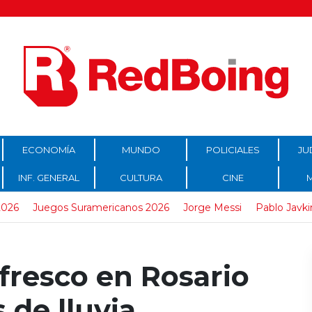
ECONOMÍA
MUNDO
POLICIALES
JU
INF. GENERAL
CULTURA
CINE
2026
Juegos Suramericanos 2026
Jorge Messi
Pablo Javki
fresco en Rosario
 de lluvia