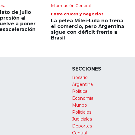
eral
Información General
dato de julio
Entre cruces y negocios
presión al
La pelea Milei-Lula no frena
uelve a poner
el comercio, pero Argentina
esaceleración
sigue con déficit frente a
Brasil
SECCIONES
Rosario
Argentina
Política
Economía
Mundo
Policiales
Judiciales
Deportes
Central