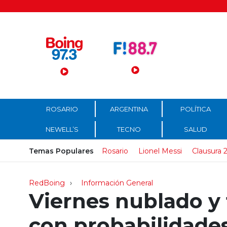
Menú Principal
ROSARIO
ARGENTINA
POLÍTICA
NEWELL’S
TECNO
SALUD
Temas Populares
Rosario
Lionel Messi
Clausura 
RedBoing
Información General
Viernes nublado y 
con probabilidades