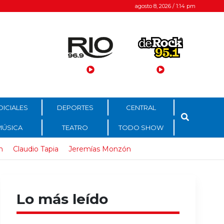
agosto 8, 2026 / 1:14 pm
DICIALES
DEPORTES
CENTRAL
MÚSICA
TEATRO
TODO SHOW
n
Claudio Tapia
Jeremías Monzón
Lo más leído