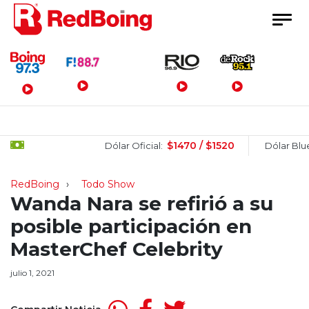
Menú Principal
$1470 / $1520
$1
Dólar Oficial:
Dólar Blue:
RedBoing
Todo Show
Wanda Nara se refirió a su
posible participación en
MasterChef Celebrity
julio 1, 2021