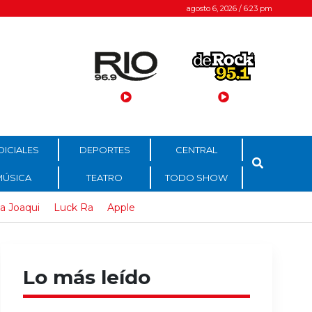
agosto 6, 2026 / 6:23 pm
DICIALES
DEPORTES
CENTRAL
MÚSICA
TEATRO
TODO SHOW
a Joaqui
Luck Ra
Apple
Lo más leído