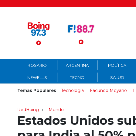
Menú Principal
ROSARIO
ARGENTINA
POLÍTICA
NEWELL’S
TECNO
SALUD
Temas Populares
Tecnología
Facundo Moyano
L
RedBoing
Mundo
Estados Unidos sub
para India al 50% 