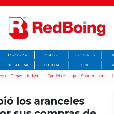
ECONOMÍA
MUNDO
POLICIALES
JU
INF. GENERAL
CULTURA
CINE
ey de Tierras
Industria
Candela Arizaga
Caputo
cine
L
ió los aranceles
por sus compras de