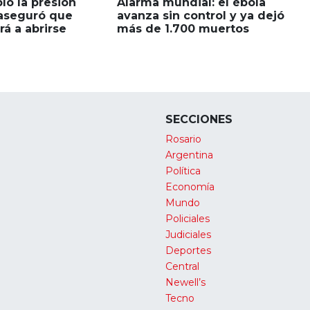
ó la presión
Alarma mundial: el ébola
 aseguró que
avanza sin control y ya dejó
á a abrirse
más de 1.700 muertos
SECCIONES
Rosario
Argentina
Política
Economía
Mundo
Policiales
Judiciales
Deportes
Central
Newell’s
Tecno