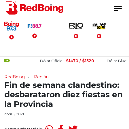
Menú Principal
$1470 / $1520
$150
Dólar Oficial:
Dólar Blue:
RedBoing
Región
Fin de semana clandestino:
desbarataron diez fiestas en
la Provincia
abril 5, 2021