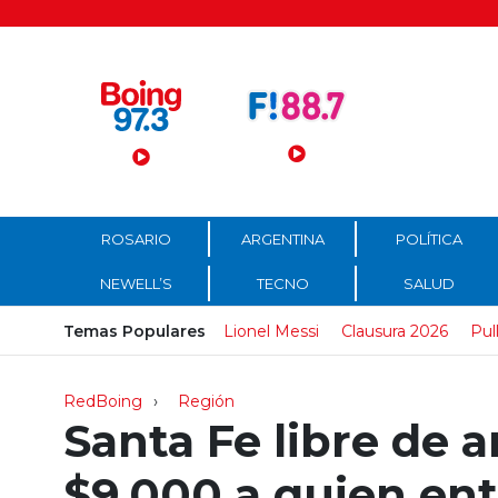
Menú Principal
ROSARIO
ARGENTINA
POLÍTICA
NEWELL’S
TECNO
SALUD
Temas Populares
Lionel Messi
Clausura 2026
Pul
RedBoing
Región
Santa Fe libre de 
$9.000 a quien en