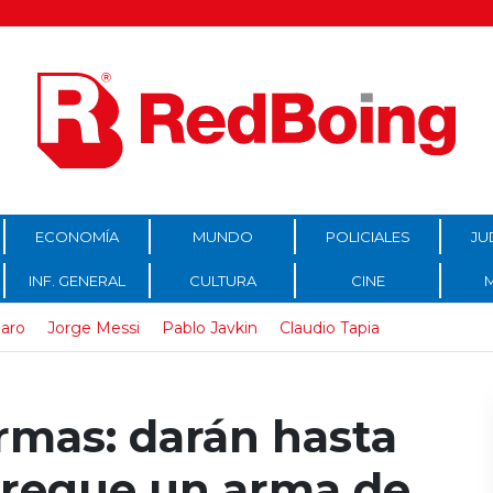
ECONOMÍA
MUNDO
POLICIALES
JU
INF. GENERAL
CULTURA
CINE
laro
Jorge Messi
Pablo Javkin
Claudio Tapia
armas: darán hasta
tregue un arma de