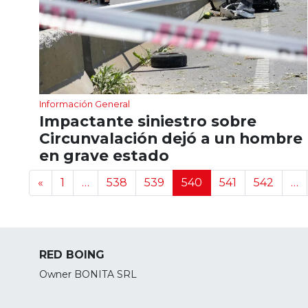
Información General
Impactante siniestro sobre
Circunvalación dejó a un hombre
en grave estado
Navegación de noticias
«
1
…
538
539
540
541
542
…
RED BOING
Owner BONITA SRL