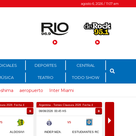
agosto 6, 2026 / 11:07 am
DICIALES
DEPORTES
CENTRAL
MÚSICA
TEATRO
TODO SHOW
oshima
aeropuerto
Inter Miami