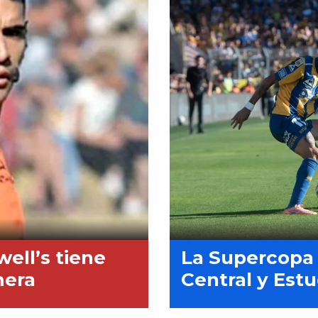
well’s tiene
La Supercopa 
mera
Central y Estu