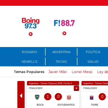
Menú Principal
ROSARIO
ARGENTINA
POLÍTICA
NEWELL’S
TECNO
SALUD
Temas Populares
Javier Milei
Lionel Messi
Ley de