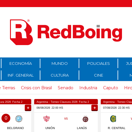
ECONOMÍA
MUNDO
POLICIALES
JU
INF. GENERAL
CULTURA
CINE
 Tierras
Crisis con Brasil
Senado
Industria
Caputo
Hir