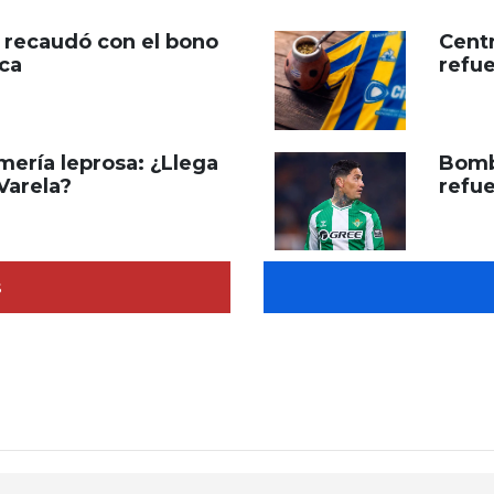
o recaudó con el bono
Centr
ca
refue
mería leprosa: ¿Llega
Bomb
Varela?
refue
s