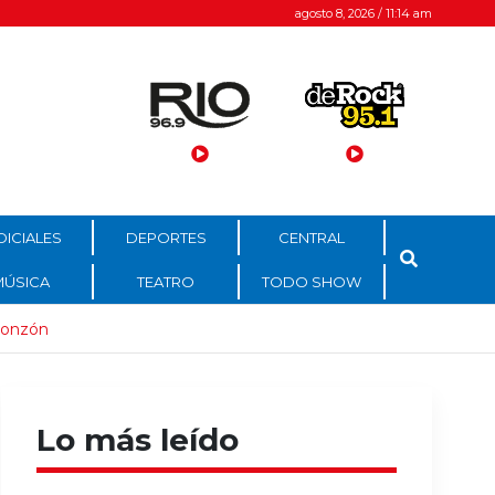
agosto 8, 2026 / 11:14 am
DICIALES
DEPORTES
CENTRAL
MÚSICA
TEATRO
TODO SHOW
Monzón
Lo más leído