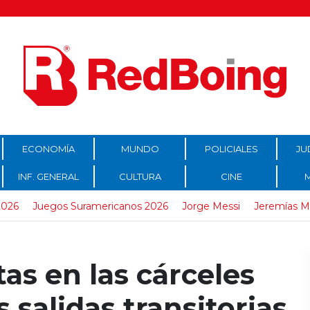
ECONOMÍA
MUNDO
POLICIALES
JU
INF. GENERAL
CULTURA
CINE
2026
Juegos Suramericanos 2026
Jorge Messi
Jeremías 
as en las cárceles
 salidas transitorias