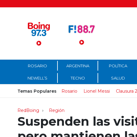
Menú Principal
ROSARIO
ARGENTINA
POLÍTICA
NEWELL’S
TECNO
SALUD
Temas Populares
Rosario
Lionel Messi
Clausura 
RedBoing
Región
Suspenden las visit
pero mantienen las