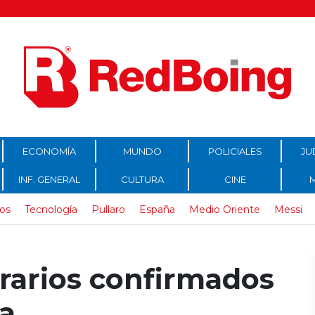
ECONOMÍA
MUNDO
POLICIALES
JU
INF. GENERAL
CULTURA
CINE
os
Tecnología
Pullaro
España
Medio Oriente
Messi
orarios confirmados
ha