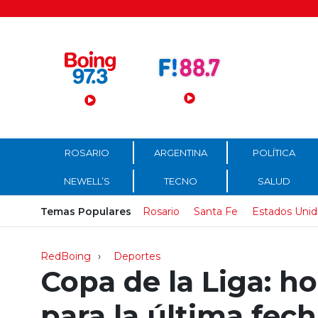
Menú Principal
ROSARIO
ARGENTINA
POLÍTICA
NEWELL’S
TECNO
SALUD
Temas Populares
Rosario
Santa Fe
Estados Unid
RedBoing
Deportes
Copa de la Liga: h
para la última fec