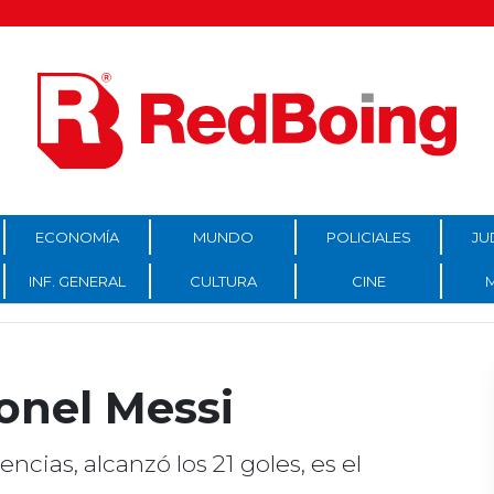
ECONOMÍA
MUNDO
POLICIALES
JU
INF. GENERAL
CULTURA
CINE
onel Messi
ncias, alcanzó los 21 goles, es el