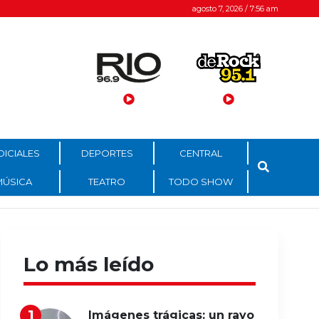
agosto 7, 2026 / 7:56 am
DICIALES
DEPORTES
CENTRAL
MÚSICA
TEATRO
TODO SHOW
Lo más leído
Imágenes trágicas: un rayo