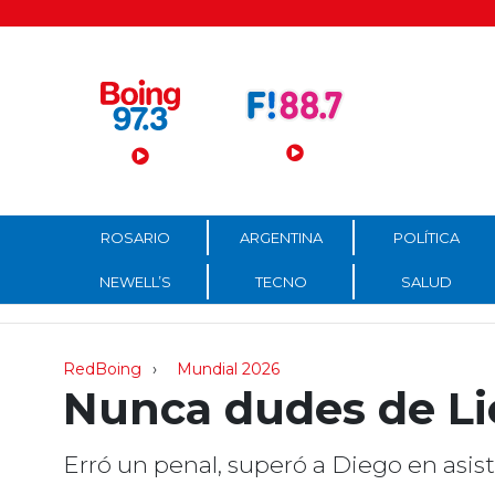
Menú Principal
ROSARIO
ARGENTINA
POLÍTICA
NEWELL’S
TECNO
SALUD
RedBoing
Mundial 2026
Nunca dudes de Li
Erró un penal, superó a Diego en asiste