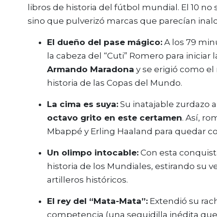
libros de historia del fútbol mundial. El 10 no
sino que pulverizó marcas que parecían inal
El dueño del pase mágico:
A los 79 minu
la cabeza del “Cuti” Romero para iniciar l
Armando Maradona
y se erigió como el
historia de las Copas del Mundo.
La cima es suya:
Su inatajable zurdazo a 
octavo grito en este certamen
. Así, r
Mbappé y Erling Haaland para quedar com
Un olimpo intocable:
Con esta conquista
historia de los Mundiales, estirando su v
artilleros históricos.
El rey del “Mata-Mata”:
Extendió su rac
competencia (una seguidilla inédita que