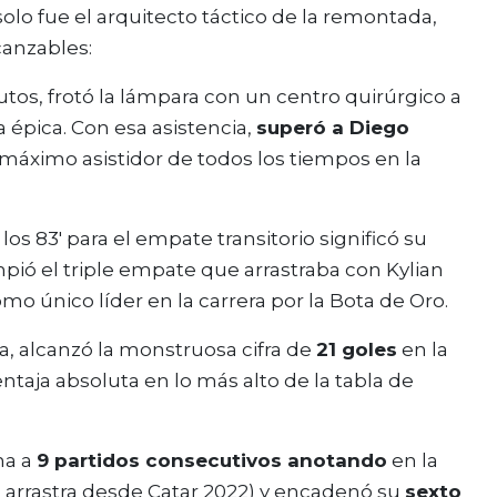
 solo fue el arquitecto táctico de la remontada,
canzables:
tos, frotó la lámpara con un centro quirúrgico a
a épica. Con esa asistencia,
superó a Diego
 máximo asistidor de todos los tiempos en la
los 83′ para el empate transitorio significó su
ompió el triple empate que arrastraba con Kylian
o único líder en la carrera por la Bota de Oro.
, alcanzó la monstruosa cifra de
21 goles
en la
entaja absoluta en lo más alto de la tabla de
ha a
9 partidos consecutivos anotando
en la
 arrastra desde Catar 2022) y encadenó su
sexto