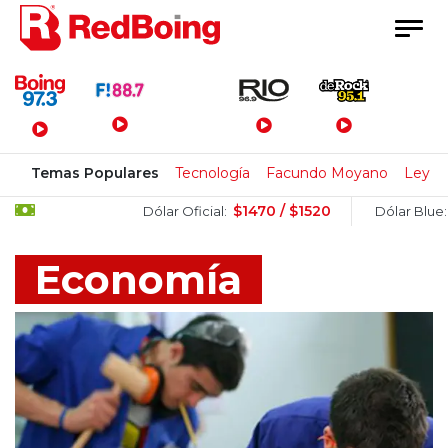
Menú Principal
Temas Populares
Tecnología
Facundo Moyano
Ley de
$1470 / $1520
$1510 / $
Dólar Oficial:
Dólar Blue:
Economía