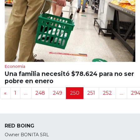
Economía
Una familia necesitó $78.624 para no ser
pobre en enero
Navegación de noticias
«
1
…
248
249
250
251
252
…
29
RED BOING
Owner BONITA SRL