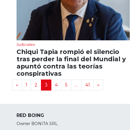
Judiciales
Chiqui Tapia rompió el silencio
tras perder la final del Mundial y
apuntó contra las teorías
conspirativas
Navegación de noticias
«
1
2
3
4
5
…
41
»
RED BOING
Owner BONITA SRL