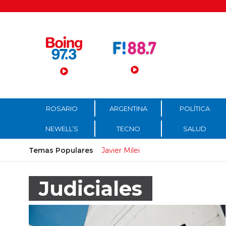
Menú Principal
ROSARIO
ARGENTINA
POLÍTICA
NEWELL’S
TECNO
SALUD
Temas Populares
Javier Milei
Judiciales