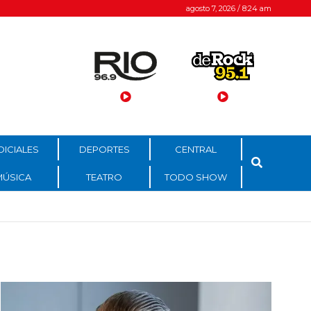
agosto 7, 2026 / 8:24 am
DICIALES
DEPORTES
CENTRAL
MÚSICA
TEATRO
TODO SHOW