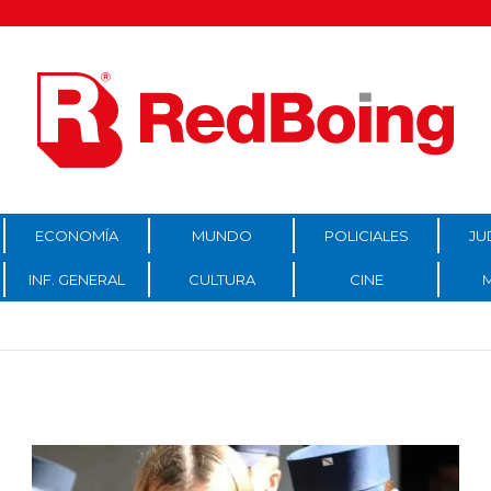
ECONOMÍA
MUNDO
POLICIALES
JU
INF. GENERAL
CULTURA
CINE