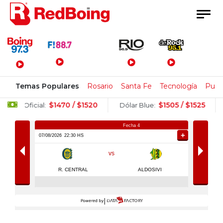
Menú Principal
Temas Populares
Rosario
Santa Fe
Tecnología
Pulla
520
$1505 / $1525
$1524.5 / $
Dólar Blue:
Dólar Bolsa: