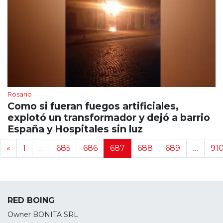
Rosario
Como si fueran fuegos artificiales,
explotó un transformador y dejó a barrio
España y Hospitales sin luz
Navegación de noticias
«
1
…
685
686
687
688
689
…
91
RED BOING
Owner BONITA SRL