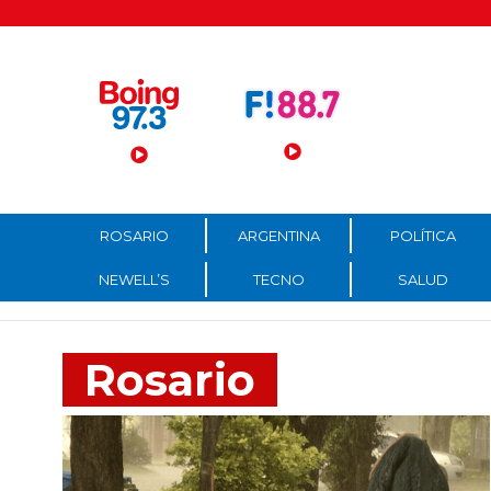
Menú Principal
ROSARIO
ARGENTINA
POLÍTICA
NEWELL’S
TECNO
SALUD
Rosario