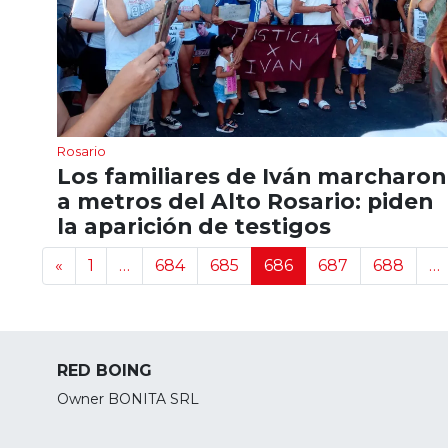
Rosario
Los familiares de Iván marcharon
a metros del Alto Rosario: piden
la aparición de testigos
Navegación de noticias
«
1
…
684
685
686
687
688
…
RED BOING
Owner BONITA SRL