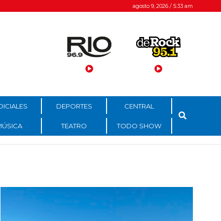
agosto 9, 2026 / 5:33 am
DICIALES
DEPORTES
CENTRAL
MÚSICA
TEATRO
TODO SHOW