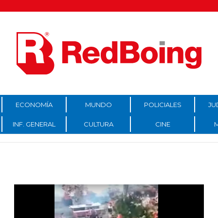
ECONOMÍA
MUNDO
POLICIALES
JU
INF. GENERAL
CULTURA
CINE