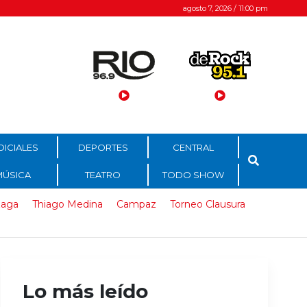
agosto 7, 2026 / 11:00 pm
DICIALES
DEPORTES
CENTRAL
MÚSICA
TEATRO
TODO SHOW
zaga
Thiago Medina
Campaz
Torneo Clausura
Lo más leído