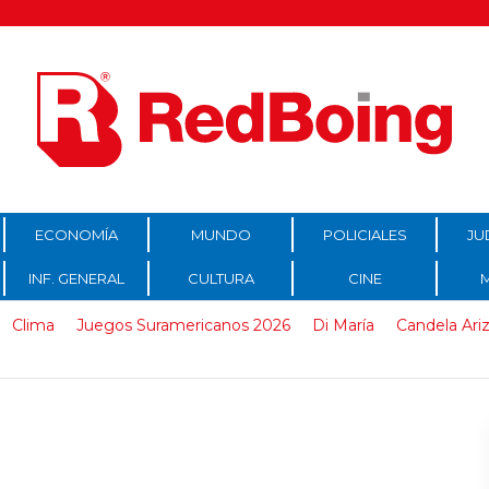
ECONOMÍA
MUNDO
POLICIALES
JU
INF. GENERAL
CULTURA
CINE
Clima
Juegos Suramericanos 2026
Di María
Candela Ari