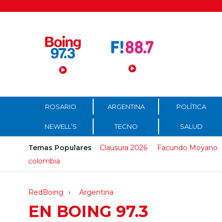
Menú Principal
ROSARIO
ARGENTINA
POLÍTICA
NEWELL’S
TECNO
SALUD
Temas Populares
Clausura 2026
Facundo Moyano
colombia
RedBoing
Argentina
EN BOING 97.3