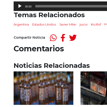
Reproductor
00:00
de
Temas Relacionados
audio
Argentina
Estados Unidos
Javier Milei
juicio
Kicillof
P
Compartir Noticia
Comentarios
Noticias Relacionadas