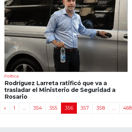
Política
Rodríguez Larreta ratificó que va a
trasladar el Ministerio de Seguridad a
Rosario
Navegación de noticias
«
1
…
354
355
356
357
358
…
468