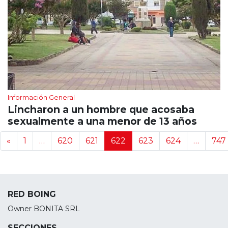
Información General
Lincharon a un hombre que acosaba
sexualmente a una menor de 13 años
Navegación de noticias
«
1
…
620
621
622
623
624
…
747
RED BOING
Owner BONITA SRL
SECCIONES